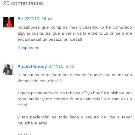
20 comentarios:
Be
23/7/10, 16:41
holaa!!pues que compras más chulas!!yo tb he comprado
alguna cosita, asi que a ver si os la enseño.La primera me
encantaaaa!!un besazo princesa!!
Responder
Anabel Godoy
24/7/10, 0:30
si! son muy retros pero me encantan! aunqe aun no me veo
demasiado con ellos! :)
sigues picoteando de las rebajas e? yo hoy fui a oisho a por
ropa interior y me compre tb una camiseta! jeje esto es un
vicio!
y ten paciencia! qe todo llega y seguro qe vas a tener
muucha suerte!