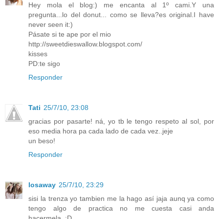
Hey mola el blog:) me encanta al 1º cami.Y una
pregunta...lo del donut... como se lleva?es original.I have
never seen it:)
Pásate si te ape por el mio
http://sweetdieswallow.blogspot.com/
kisses
PD:te sigo
Responder
Tati
25/7/10, 23:08
gracias por pasarte! ná, yo tb le tengo respeto al sol, por
eso media hora pa cada lado de cada vez..jeje
un beso!
Responder
losaway
25/7/10, 23:29
sisi la trenza yo tambien me la hago así jaja aunq ya como
tengo algo de practica no me cuesta casi anda
hacermela..:D